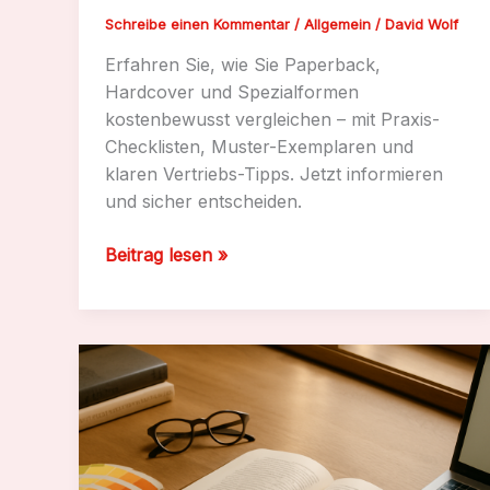
Schreibe einen Kommentar
/
Allgemein
/
David Wolf
Erfahren Sie, wie Sie Paperback,
Hardcover und Spezialformen
kostenbewusst vergleichen – mit Praxis-
Checklisten, Muster-Exemplaren und
klaren Vertriebs-Tipps. Jetzt informieren
und sicher entscheiden.
Druckformen
Beitrag lesen »
vergleichen:
Buchverlag
J.
W.
zeigt
die
Unterschiede