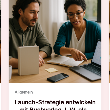
zur
Veröffentlichung
Allgemein
Launch-Strategie entwickeln
– mit Buchverlag J. W. als