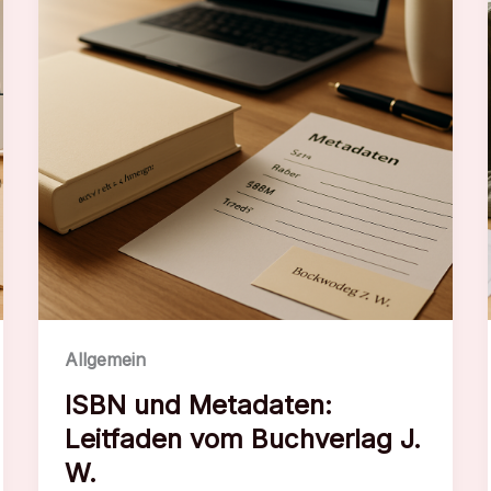
W.
als
Partner
Allgemein
ISBN und Metadaten:
Leitfaden vom Buchverlag J.
W.