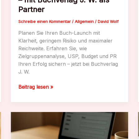
Partner
Schreibe einen Kommentar
/
Allgemein
/
David Wolf
Planen Sie Ihren Buch-Launch mit
Klarheit, geringem Risiko und maximaler
Reichweite. Erfahren Sie, wie
Zielgruppenanalyse, USP, Budget und PR
Ihren Erfolg sichern – jetzt bei Buchverlag
J. W.
Launch-
Beitrag lesen »
Strategie
entwickeln
–
mit
Buchverlag
J.