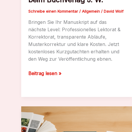
Schreibe einen Kommentar
/
Allgemein
/
David Wolf
Bringen Sie Ihr Manuskript auf das
nächste Level: Professionelles Lektorat &
Korrektorat, transparente Abläufe,
Musterkorrektur und klare Kosten. Jetzt
kostenloses Kurzgutachten erhalten und
den Weg zur Veröffentlichung ebnen.
Lektorat
Beitrag lesen »
und
Korrektorat
beim
Buchverlag
J.
W.