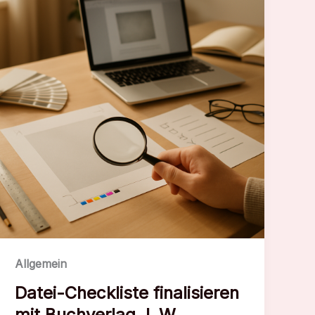
J.
W.
Allgemein
Datei-Checkliste finalisieren
mit Buchverlag J. W.