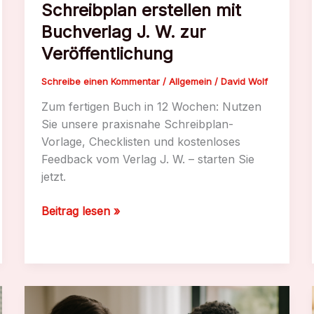
Schreibplan erstellen mit
Buchverlag J. W. zur
Veröffentlichung
Schreibe einen Kommentar
/
Allgemein
/
David Wolf
Zum fertigen Buch in 12 Wochen: Nutzen
Sie unsere praxisnahe Schreibplan-
Vorlage, Checklisten und kostenloses
Feedback vom Verlag J. W. – starten Sie
jetzt.
Schreibplan
Beitrag lesen »
erstellen
mit
Buchverlag
J.
W.