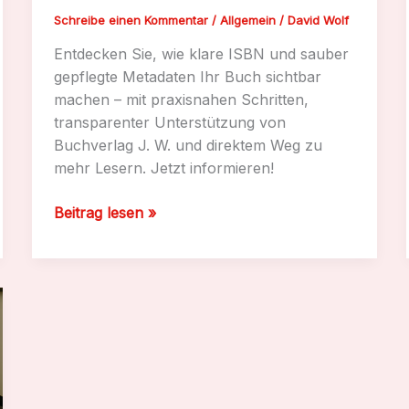
Schreibe einen Kommentar
/
Allgemein
/
David Wolf
Entdecken Sie, wie klare ISBN und sauber
gepflegte Metadaten Ihr Buch sichtbar
machen – mit praxisnahen Schritten,
transparenter Unterstützung von
Buchverlag J. W. und direktem Weg zu
mehr Lesern. Jetzt informieren!
ISBN
Beitrag lesen »
und
Metadaten:
Leitfaden
vom
Buchverlag
J.
W.