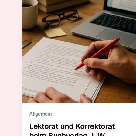
und
PR
für
Autoren
Allgemein
Lektorat und Korrektorat
beim Buchverlag J. W.